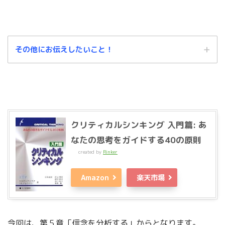
その他にお伝えしたいこと！
この記事は、あくまでもわたしの個人的な解釈に基づくものです。
中に
クリティカルシンキング 入門篇: あ
は、「これ違うんじゃないの？」という箇所もあるかと思います。
そのよ
なたの思考をガイドする40の原則
うな場合は、温かい目でお見逃しくださいますよう、よろしくお願いしま
す。
created by
Rinker
もっと、きちんと
くわしく理解したいぞ～～～！
Amazon
楽天市場
今回は、第５章「信念を分析する」からとなります。