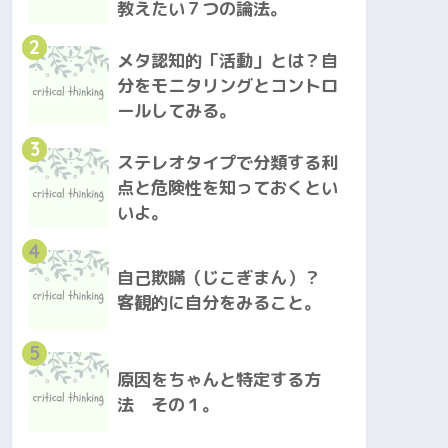
教えたい７つの論法。
2
メタ認知的「活動」とは？自
分をモニタリングとコントロ
ールしてみる。
3
ステレオタイプで分類する利
点と危険性を知っておくとい
いよ。
4
自己欺瞞（じこぎまん）？
客観的に自分をみること。
5
原因をちゃんと特定する方
法 その１。