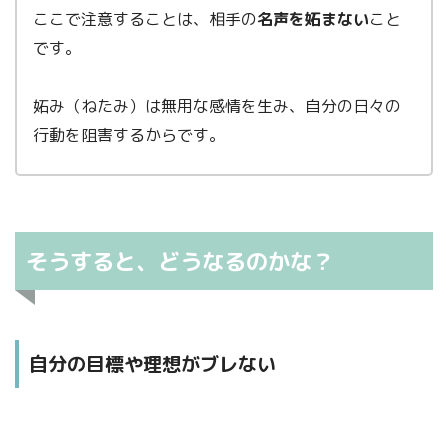
ここで注意することは、相手の
名声を妬まない
こと
です。
妬み（ねたみ）は無用な感情を生み、自分の日々の
STEP.1
行動を阻害するからです。
まずは「守」
モデルになる人の考え方や行動のパターンをひたすら
真似を
します。
教えや型を忠実に守り、
そうすると、どうなるのかな？
ふくカエル
確実に身につけるねん。
自分の目標や理想がブレない
ふくネコ