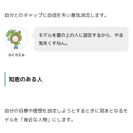
STEP.3
自分とのギャップに自信を失い意気消沈します。
そして「離」
さらに、自分のアレンジが功を奏したら、モデルとなった人
モデルを雲の上の人に設定するから、やる
の考え方や行動のパターンから離れます。
気失くすねん。
そして自分の独自の考え方や行動パターンを編み出します。
ふくカエル
改善改良する中で、
知恵のある人
ふくカエル
自分独自の新しい教えや型を生み出すねん。
自分の目標や理想を設定しようとするときに見本となるモ
ふくネコ
デルを「身近な人物」にします。