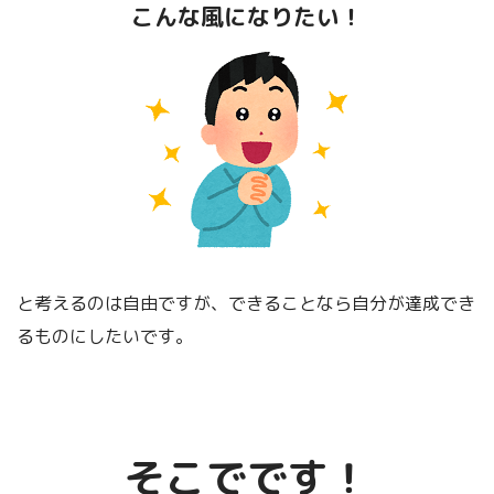
こんな風になりたい！
もっと、きちんと
くわしく理解したいぞ～～～！
という方には、
下記の書籍
をご覧いただけるとありがたいです。
と考えるのは自由ですが、できることなら自分が達成でき
るものにしたいです。
バルタザール・グラシアン「賢人の知
恵」について
そこでです！