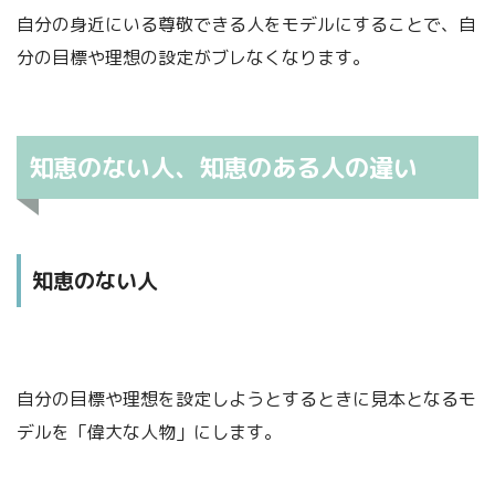
どんなに違和感を感じても慣れるまではひたすら真似ます。
自分の身近にいる尊敬できる人をモデルにすることで、自
真似ることで、新しい視点からものごとを考えたりや行動す
分の目標や理想の設定がブレなくなります。
ることを学びます。
STEP.2
知恵のない人、知恵のある人の違い
次は「破」
次に、いろいろと真似ることで新しい考え方や行動のパター
ンを身につけたら、今度はアレンジしてみます。
身につけた教えや型を
知恵のない人
ふくカエル
自分の目標や理想を設定しようとするときに見本となるモ
自分に適するように改良改善するねん。
デルを「偉大な人物」にします。
ふくネコ