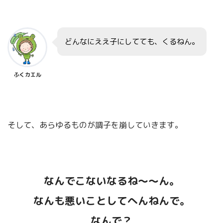
くわしく理解したいぞ～～～！
どんなにええ子にしてても、くるねん。
ふくカエル
という方には、
下記の書籍
をご覧いただけるとありがたいです。
そして、あらゆるものが調子を崩していきます。
バルタザール・グラシアン「賢人の知
なんでこないなるね～～ん。
恵」について
なんも悪いことしてへんねんで。
なんで？