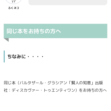
恋人同士や友人同士の場合
ふくネコ
同じ本をお持ちの方へ
ちなみに・・・・
あらかじめ覚悟
同じ本（バルタザール・グラシアン「賢人の知恵」出版
仕方
社：ディスカヴァー・トゥエンティワン）をお持ちの方へ
がないと覚悟して、
「いつでも、きっぱりと見切りをつけられる」心の準備