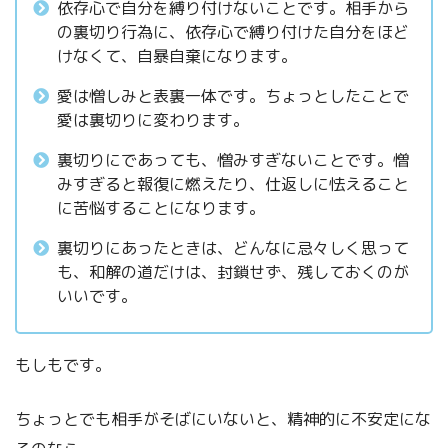
依存心で自分を縛り付けないことです。相手から
の裏切り行為に、依存心で縛り付けた自分をほど
けなくて、自暴自棄になります。
愛は憎しみと表裏一体です。ちょっとしたことで
愛は裏切りに変わります。
いつでも相手を自由にさせることができる
裏切りにであっても、憎みすぎないことです。憎
覚悟を持つ
みすぎると報復に燃えたり、仕返しに怯えること
に苦悩することになります。
裏切りにあったときは、どんなに忌々しく思って
も、和解の道だけは、封鎖せず、残しておくのが
いいです。
もしもです。
人は裏切りに出会ったときに、
ちょっとでも相手がそばにいないと、精神的に不安定にな
その人の真価（本当の価値）が出るもの