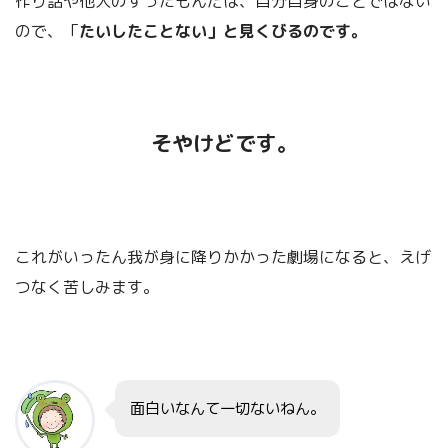
作り話や他人のすったもんだは、自分自身のことではない
もっと、きちんと
ので、「
たいしたことない」と見くびるのです。
くわしく理解したいぞ～～～！
そやけどです。
これがいったん我が身に降りかかった劇場になると、えげ
という方には、
下記の書籍
をご覧いただけるとありがたいです。
つなく苦しみます。
バルタザール・グラシアン「賢人の知
面白いなんて一切ないねん。
恵」について