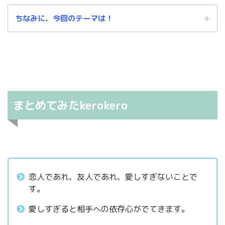
ちなみに、今回のテーマは！
覚悟
心の準備
尊いことや
これは、ウチの恋愛論、友情論やねん。
まとめてみたkerokero
ふくカエル
そやから「そんなんちゃうで！」という
意見もあるとおもいます。はい。
恋人であれ、友人であれ、愛しすぎないことで
ふくネコ
す。
愛しすぎると相手への依存心がでてきます。