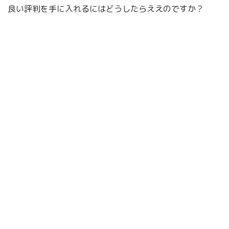
良い評判を手に入れるにはどうしたらええのですか？
るのが賢明だよ。
「賢人の知恵」名声を手に入れたいとき
に、注意すること。
という方には、
下記の書籍
をご覧いただけるとありがたいです。
バルタザール・グラシアン「賢人の知
恵」について