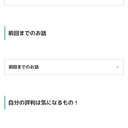
前回までのお話
この記事は、あくまでもわたしの個人的な解釈に基づくものです。
前回までのお話
中には、「これ違うんじゃないの？」という箇所もあるかと思います。
そのような場合は、温かい目でお見逃しくださいますよう、よろしくお願い
します。
STEP.1
自分の評判は気になるもの！
２１３．名声への道をバランス良く進む
もっと、きちんと
名声を手に入れたいときは、自分の才能や実力の程度と望む
くわしく理解したいぞ～～～！
地位のバランスをとりながら進むことに注意するといいよ。
望む地位が高すぎるのも低すぎるもの不十分。バランスをと