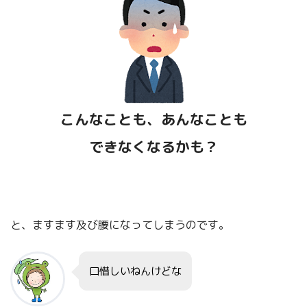
失敗は、どうしても人の注目を集めしまう。だから、失敗し
たときの対処法をあらかじめ考えておくといいよ。
「賢人の知恵」その他について
こちらです！
「賢人の知恵」【成功】順調なときにす
こんなことも、あんなことも
ること。
できなくなるかも？
「賢人の知恵」【成功・正しい道を進
む】先を読む方法について。
と、ますます及び腰になってしまうのです。
口惜しいねんけどな