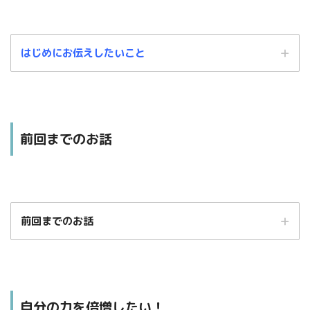
はじめにお伝えしたいこと
前回までのお話
この記事は、あくまでもわたしの個人的な解釈に基づくものです。
前回までのお話
中には、「これ違うんじゃないの？」という箇所もあるかと思います。
そのような場合は、温かい目でお見逃しくださいますよう、よろしくお願い
します。
自分の力を倍増したい！