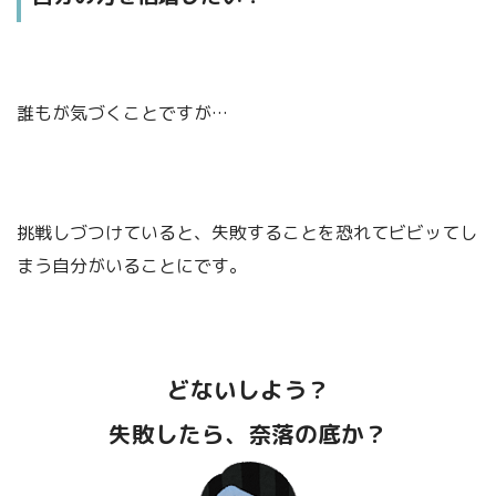
もっと、きちんと
STEP.1
くわしく理解したいぞ～～～！
２０７．逆境に備える
順調にいっているときこそ逆境に備えることが大事だよ。順
誰もが気づくことですが…
調なときは好意を集めやすいからね。それに逆境に陥ってか
らじゃ備えても、もう遅いからね。
STEP.2
挑戦しづつけていると、失敗することを恐れてビビッてし
２１０．先を読む
まう自分がいることにです。
成功への正しい道を進むためには、先を読むことが大事だ
という方には、
下記の書籍
をご覧いただけるとありがたいです。
よ。先を読む能力をつけるには、熟考すること、常に先を見
すえて計画を立てることだよ。先々の計画を立てるひとつひ
とつ作業の中に、先を読む能力を身につける方法が集約され
ているんだよ。
どないしよう？
バルタザール・グラシアン「賢人の知
失敗したら、奈落の底か？
恵」について
STEP.3
２１１．失敗は用心深く扱う