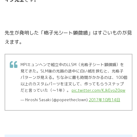
先生が発明した「格子光シート顕微鏡」はすごいものが見
えます。
MPIミュンヘンで組立中のLLSM（光格子シート顕微鏡）を
見てきた。SLM後の光路の途中に白い紙を挟むと、光格子
パターンが見える。ちなみに最も時間がかかるのは、100個
以上のカスタムパーツを注文して、作ってもらうステップ
だと言っていた（〜1年）。
pic.twitter.com/KJkEvoZ0qw
— Hiroshi Sasaki (@popeetheclown)
2017年10月14日