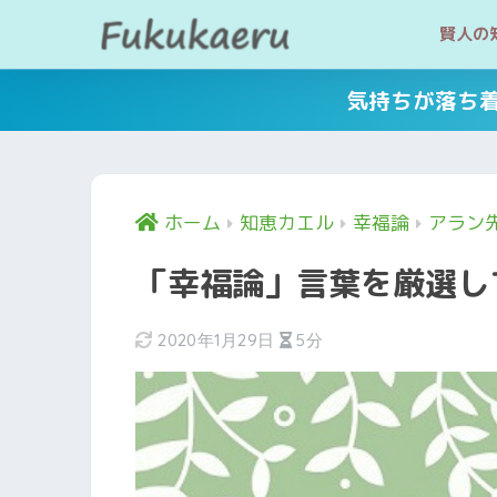
賢人の
気持ちが落ち
ホーム
知恵カエル
幸福論
アラン
「幸福論」言葉を厳選し
2020年1月29日
5分