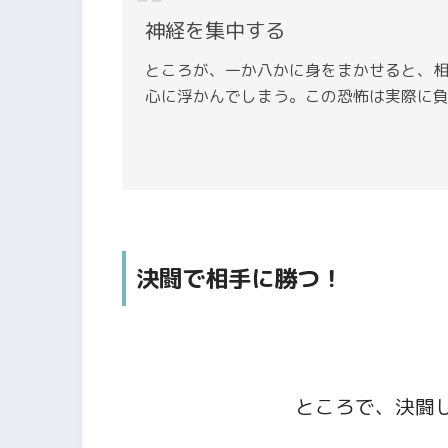
神経を集中する
ところが、一か八かに身をまかせると、
心に浮かんでしまう。この恐怖は実際に
という方には、
下記の書籍
をご覧いただけると
決闘で相手に勝つ！
アランの「幸福論」に
ところで、決闘