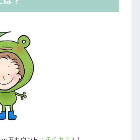
とは？
terアカウント：
ふくカエル
）。