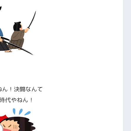
ねん！
決闘なんて
時代やねん！