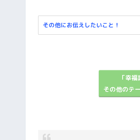
その他にお伝えしたいこと！
「幸福
この記事は、あくまでもわたしの個人的な解釈
その他のテ
中には、「これ違うんじゃないの？」という箇
そのような場合は、温かい目でお見逃しくださ
もっ
くわしく理