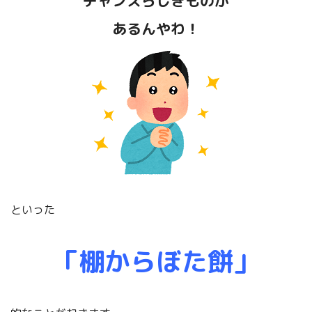
チャンスらしきものが
もっと、きちんと
あるんやわ！
くわしく理解したいぞ～～～！
という方には、
下記の書籍
をご覧いただけるとありがたいです。
といった
「棚からぼた餅」
アランの「幸福論」について