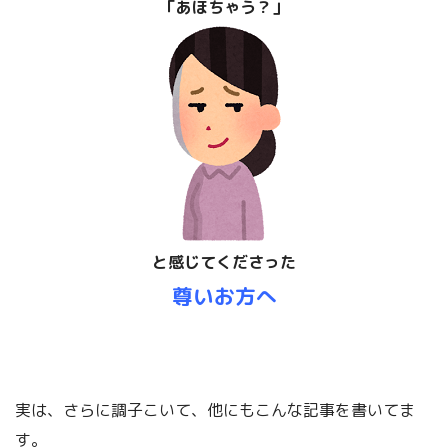
「あほちゃう？」
「これはしたらアカン動揺やなあ」
と思えるねん。
不安ほど、
人を動揺させるものはない
アランの「幸福論」について
身体を動かす
「幸福論」【不安と感情】悩み事がある
と感じてくださった
ときに、しないほうがいいこと。
尊いお
方へ
ほんで、しても解決しないし
するだけムダやねん。
ということが痛いほど分かるねん。これこそ「人の振り見て我が振り直せ」
実は、さらに調子こいて、他にもこんな記事を書いてま
ですわ。
す。