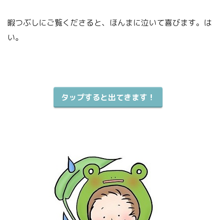
このささやきは内緒にしとってね。お願いやで。
暇つぶしにご覧くださると、ほんまに泣いて喜びます。は
い。
「幸福論」【不安と感情】不安で動揺し
タップすると出てきます！
「幸福論」【不安と感情】嫌な感情を追
たら、こう考えて退治してみる。
い払いたいときに、すること。