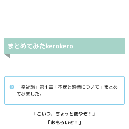
自分で病気の兆候を
こじつける
ねん。
不機嫌に悩んでいませんか？ そんなと
ふくカエル
きにお勧めしたい方法。
自分は病気に違いないって信念をもってまう
まとめてみたkerokero
ねん。
ふくネコ
自分の態度
直接的に
間接的に
「幸福論」第１章「不安と感情について」まとめ
「幸福論」【不安と感情】不安や恐怖で
頭で、
てみました。
ちょっと悪魔のささやきをするけどな。
身体が動かなくなったときに、気づいて
欲しいこと。
（ドラマでもええから）不安になっている他人を目の当たりにすると、ほん
「幸福論」【不安と感情】心配事がある
「こいつ、ちょっと変やぞ！」
百害あって
まによう分かるねん。
ときに、やめたほうがいいこと。
「おもろいぞ！」
一利なし