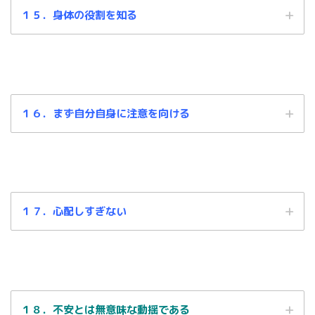
１５．身体の役割を知る
身体の機能は素直
１６．まず自分自身に注意を向ける
に従うのです。
自分の肉体
１７．心配しすぎない
そやから、舐めたらあきません。
ふくカエル
１８．不安とは無意味な動揺である