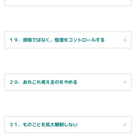
１９．感情ではなく、態度をコントロールする
痛めつけら
れ、犠牲を払っています。
２０．あれこれ考えるのをやめる
自分自身に注意を向けてみる
本当にくだらない動揺にすぎない！」と
めっさ打撃を受けているねん。
考えることです。
ふくカエル
そやからです。
２１．ものごとを拡大解釈しない
そうすれば止めれるよ。
自分の想像力がつくり
ホンマにかわいそうやねんで…