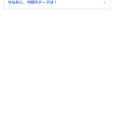
ちなみに、今回のテーマは！
だからです。
自分の頭
自分の手足
開き直る
真逆に反応する身体
「幸福論」【不安や感情】自分の身体の
役割を知ると、身体に対する考えが変わ
自分の態度
るよ。
これが意外と効果があるのです。
感情とちゃうねん。
本当にくだらない動揺だ！
心配しすぎてしまうときの対処方法。
「幸福論」【不安と感情】病気を悪化さ
ふくカエル
せないようにする知恵とは？
ふくカエル
チョットしたことでも気が紛れるもんやね
ん。はい。
態度やねん。
本当に恥ずかしくなります。
ふくネコ
ふくネコ