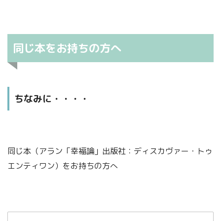
出した産物
身体が素直に反応して、
ふくカエル
ふくネコ
ほんまにムズイ。
同じ本をお持ちの方へ
いち早く止める
ふくカエル
ふくカエル
多少、乱れるのは仕方がないねん。
労わることが大切です。
ちなみに・・・・
悪い兆候
ふくネコ
そこで！
自分を活かすも殺すも想像次第やねん。
条件反射
大き
同じ本（アラン「幸福論」出版社：ディスカヴァー・トゥ
なダメージを受けています。
エンティワン）をお持ちの方へ
ふくネコ
メガトン級の不安やネガティブな感情になりま
ちょっ
す。
とした技
どれほど
直接影響を
及ぼす